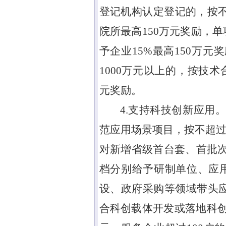
登记机构认定登记的，按
院所最高
150
万元奖励，单
予企业
15%
最高
150
万元奖
1000
万元以上的，按技术
元奖励。
4.支持科技创新应用
范应用场景项目，按不超
对新增省级首台套、首批
档分别给予研制单位、应
设、政府采购等领域带头
合科创载体开发或落地科