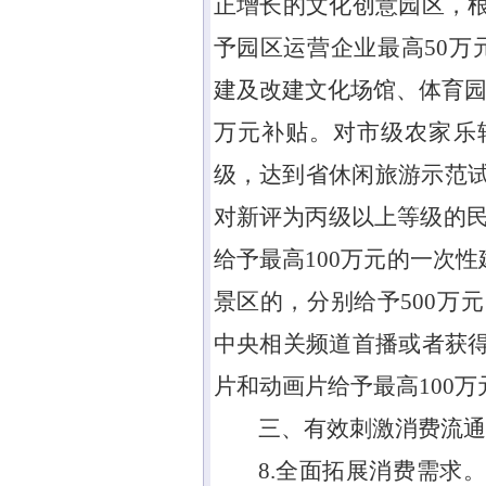
正增长的文化创意园区，
予园区运营企业最高
50
万
建及改建文化场馆、体育
万元补贴。对市级农家乐
级，达到省休闲旅游示范
对新评为丙级以上等级的
给予最高
100
万元的一次性
景区的，分别给予
500
万元
中央相关频道首播或者获
片和动画片给予最高
100
万
三、有效刺激消费流通
8.全面拓展消费需求