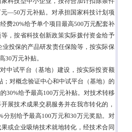
国家科技型中小企业，按符合加计扣除条件
万元
—50
万元补贴。对承担国家科技计划项
付经费
20%
给予单个项目最高
500
万元配套补
项等，按省科技创新政策实际拨付资金给予
企业投保的产品研发责任保险等，按实际保
高
30
万元补贴。
。
对中试平台（基地）建设，按实际投资额
贴；对概念验证中心和中试平台（基地）的
入的
30%
给予最高
100
万元补贴。对技术转移
等开展技术成果交易服务并在我市转化的，
%
分别给予最高
100
万元和
30
万元奖励。对
成果或企业吸纳技术就地转化，经技术合同