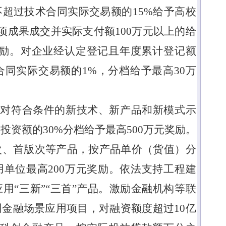
不超过技术合同实际交易额的
15%
给予高校
项成果成交并实际支付额
100
万元以上的给
励。对企业经认定登记且年度累计登记额
合同实际交易额的
1%
，分档给予最高
30
万
。
对符合条件的新技术、新产品和新模式示
过投资额的
30%
分档给予最高
500
万元奖励。
次、首版次等产品，按产品单价（货值）分
用单位最高
200
万元奖励。依法支持工程建
应用
“
三新
”“
三首
”
产品。激励金融机构等联
创金融场景应用项目，对融资额度超过
10
亿