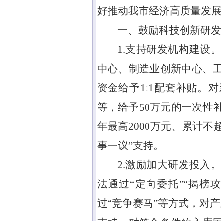
好推动我市经济高质量发
一、鼓励科技创新研发
1.支持研发机构建设
中心、制造业创新中心、
资金给予
1:1
配套补贴。对
等，给予
50
万元的一次性
年最高
2000
万元、累计不
事一议
”
支持。
2.激励加大研发投入
法通过
“
定向委托
”“
揭榜
过
“
竞争赛马
”
等方式，对产