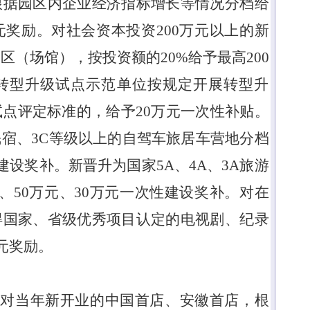
根据园区内企业经济指标增长等情况分档给
元奖励。对社会资本投资
200
万元以上的新
园区（场馆），按投资额的
20%
给予最高
200
转型升级试点示范单位按规定开展转型升
试点评定标准的，给予
20
万元一次性补贴。
民宿、
3C
等级以上的自驾车旅居车营地分档
建设奖补。新晋升为国家
5A
、
4A
、
3A
旅游
、
50
万元、
30
万元一次性建设奖补。
对在
得国家、省级优秀项目认定的电视剧、纪录
元奖励。
。
对当年新开业的中国首店、安徽首店，根