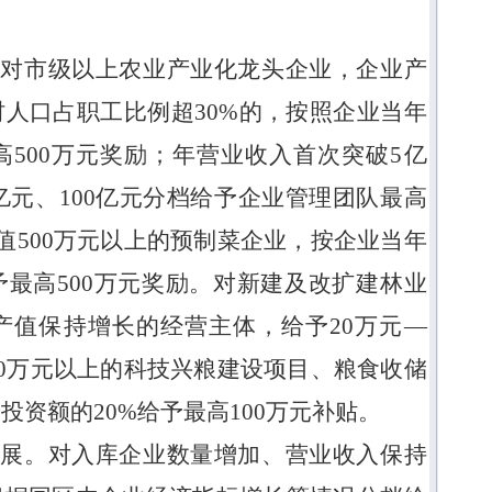
。
对市级以上农业产业化龙头企业，企业产
村人口占职工比例超
30%
的，按照企业当年
高
500
万元奖励；年营业收入首次突破
5
亿
亿元、
100
亿元分档给予企业管理团队最高
值
500
万元以上的预制菜企业，按企业当年
予最高
500
万元奖励。对新建及改扩建林业
产值保持增长的经营主体，给予
20
万元
—
0
万元以上的科技兴粮建设项目、粮食收储
按投资额的
20%
给予最高
100
万元补贴。
发展。
对入库企业数量增加、营业收入保持