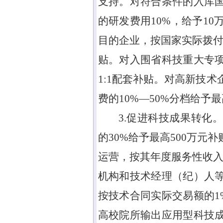
支持。对符合条件的入库
的研发费用
10%
，给予
10
目的企业，按国家实际拨
贴。对入围省科技重大专
1:1
配套补贴。对高新技术
费的
10%—50%
分档给予最
3.促进科技成果转化
的
30%
给予最高
500
万元补
运营，按其年度服务性收
机构和技术经理（纪）人
按技术合同实际交易额的
1
高校院所输出应用型科技