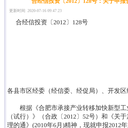
合经信投资〔2012〕128号：关于申报
更新时间: 2020-07-16 09:47:23
合经信投资〔
2012
〕
128
号
各县市区经委（经信委、经促局）、开发区
根据《合肥市承接产业转移加快新型工
（试行）》（合政〔
2012
〕
52
号）和《关于
理的通》
(2010
年
6
月
)
精神，现就申报
2012
年