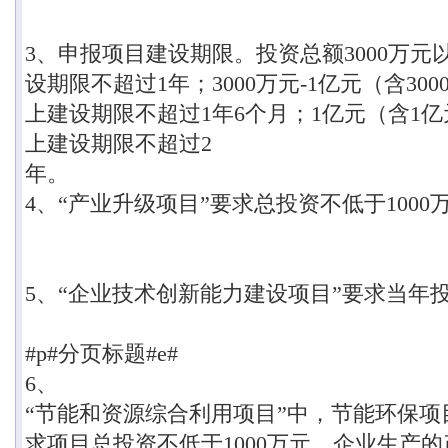
3
、申报项目建设期限。投资总额
3000
万元
设期限不超过
1
年；
3000
万元
-1
亿元（含
300
上建设期限不超过
1年
6
个月；
1
亿元（含
1
亿
上建设期限不超过
2
年。
4
、
“
产业升级项目
”
要求总投资不低于
1000
5
、
“
企业技术创新能力建设项目
”
要求当年
#p#分页标题#e#
6
、
“
节能和资源综合利用项目
”
中，节能环保项
求项目总投资不低于
1000
万元，企业生产的